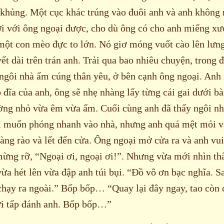
 khủng. Một cục khác trúng vào đuôi anh và anh không
ơi với ông ngoại được, cho dù ông có cho anh miếng xư
một con mèo đực to lớn. Nó giơ móng vuốt cào lên lưng
t dài trên trán anh. Trải qua bao nhiêu chuyện, trong 
 ngôi nhà ấm cúng thân yêu, ở bên cạnh ông ngoại. Anh
đĩa của anh, ông sẽ nhẹ nhàng lấy từng cái gai dưới bà
ờng nhỏ vừa êm vừa ấm. Cuối cùng anh đã thấy ngôi nh
ỉ muốn phóng nhanh vào nhà, nhưng anh quá mệt mỏi v
hàng rào và lết đến cửa. Ông ngoại mở cửa ra và anh vu
 mừng rỡ, “Ngoại ơi, ngoại ơi!”. Nhưng vừa mới nhìn th
 vừa hét lên vừa đập anh túi bụi. “Đồ vô ơn bạc nghĩa. 
chạy ra ngoài.” Bốp bốp… “Quay lại đây ngay, tao còn
ới tấp đánh anh. Bốp bốp…”