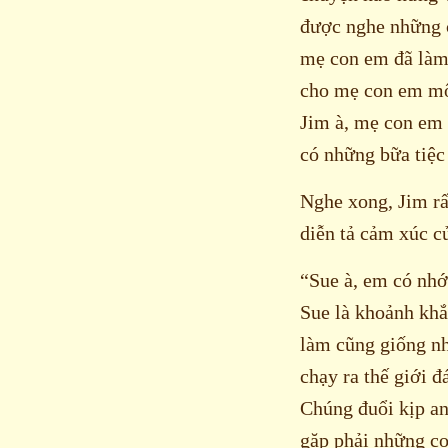
được nghe những c
mẹ con em đã làm.
cho mẹ con em một
Jim à, mẹ con em
có những bữa tiệc
Nghe xong, Jim r
diễn tả cảm xúc 
“Sue à, em có nhớ
Sue là khoảnh khắ
làm cũng giống nh
chạy ra thế giới đ
Chúng đuổi kịp anh
gặp phải những co