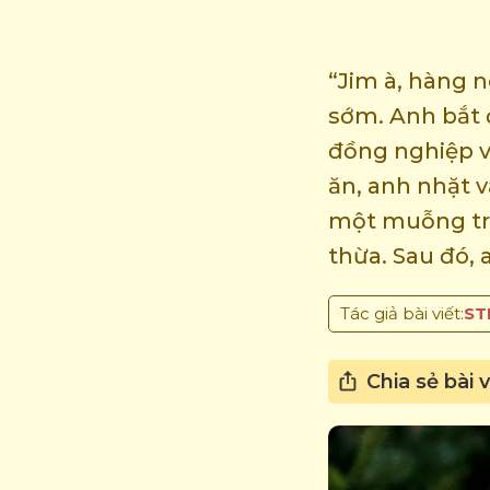
“Jim à, hàng 
sớm. Anh bắt 
đồng nghiệp v
ăn, anh nhặt v
một muỗng trứ
thừa. Sau đó, 
Tác giả bài viết:
ST
Chia sẻ bài v