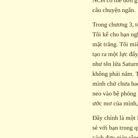
câu chuyện ngắn.
Trong chương 3, t
Tôi kể cho bạn ng
mặt trăng. Tôi mi
tạo ra một lực đẩ
như tên lửa Satur
không phải năm. T
mình chứ chưa bao
neo vào bệ phóng 
ước mơ của mình, 
Đây chính là một 
sẻ với bạn trong 
cách đơn giản rằn