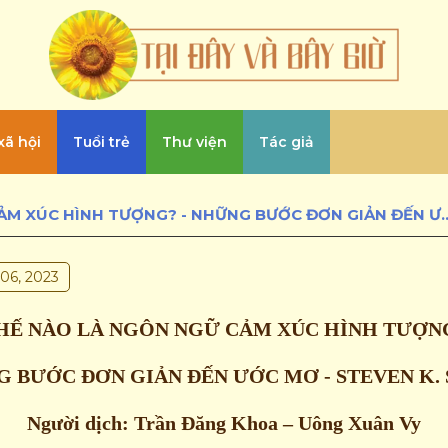
xã hội
Tuổi trẻ
Thư viện
Tác giả
THẾ NÀO LÀ NGÔN NGỮ CẢM XÚC HÌNH TƯỢNG? - NHỮNG BƯỚC
06, 2023
HẾ NÀO LÀ NGÔN NGỮ CẢM XÚC HÌNH TƯỢN
 BƯỚC ĐƠN GIẢN ĐẾN ƯỚC MƠ - STEVEN K.
Người dịch: Trần Đăng Khoa – Uông Xuân Vy