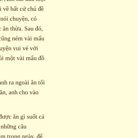
 về bất cứ chủ đề
 nói chuyện, có
 ăn thừa. Sau đó,
h cũng ném vài mẩu
huyện vui vẻ với
úi một vài mẩu đồ
nh ra ngoài ăn tối
 ăn, anh cho vào
được ăn gì suốt cả
à những câu
àm trong ngày, để