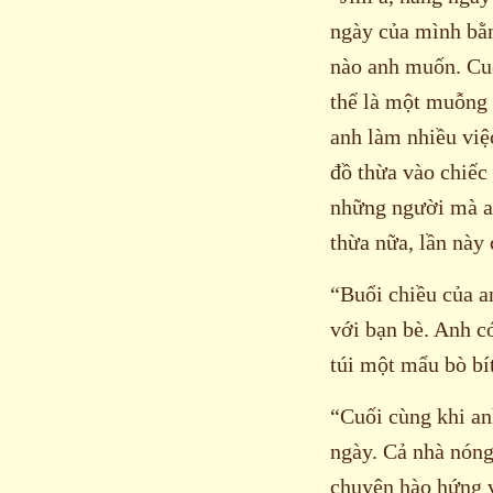
ngày của mình bằn
nào anh muốn. Cuố
thể là một muỗng 
anh làm nhiều việ
đồ thừa vào chiếc 
những người mà an
thừa nữa, lần này 
“Buổi chiều của a
với bạn bè. Anh c
túi một mẩu bò bí
“Cuối cùng khi an
ngày. Cả nhà nóng
chuyện hào hứng v