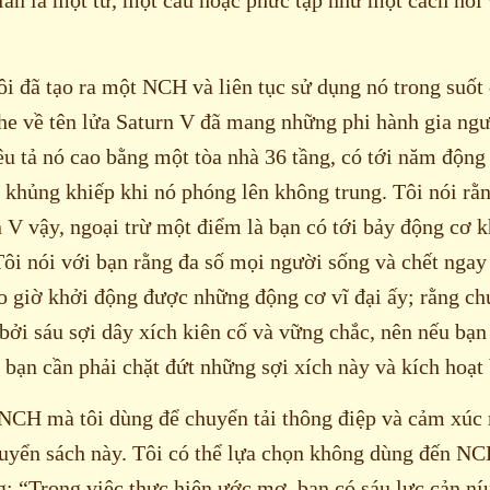
ôi đã tạo ra một NCH và liên tục sử dụng nó trong suốt
he về tên lửa Saturn V đã mang những phi hành gia ng
êu tả nó cao bằng một tòa nhà 36 tầng, có tới năm độn
y khủng khiếp khi nó phóng lên không trung. Tôi nói rằ
n V vậy, ngoại trừ một điểm là bạn có tới bảy động cơ 
ôi nói với bạn rằng đa số mọi người sống và chết ngay
 giờ khởi động được những động cơ vĩ đại ấy; rằng chú
bởi sáu sợi dây xích kiên cố và vững chắc, nên nếu bạ
bạn cần phải chặt đứt những sợi xích này và kích hoạt
NCH mà tôi dùng để chuyển tải thông điệp và cảm xúc
quyển sách này. Tôi có thể lựa chọn không dùng đến N
g: “Trong việc thực hiện ước mơ, bạn có sáu lực cản níu