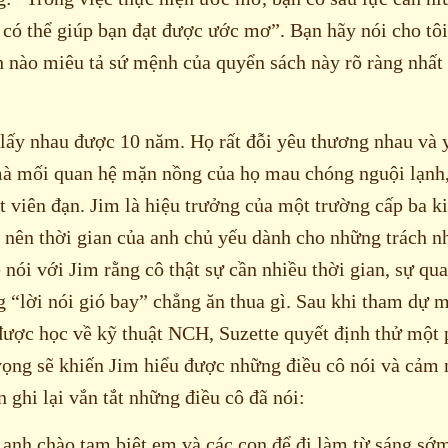
 có thể giúp bạn đạt được ước mơ”. Bạn hãy nói cho tôi
h nào miêu tả sứ mệnh của quyển sách này rõ ràng nhất
 lấy nhau được 10 năm. Họ rất đỗi yêu thương nhau và 
mà mối quan hệ mặn nồng của họ mau chóng nguội lạnh
t viên đạn. Jim là hiệu trưởng của một trường cấp ba 
 nên thời gian của anh chủ yếu dành cho những trách n
 nói với Jim rằng cô thật sự cần nhiều thời gian, sự qu
 “lời nói gió bay” chẳng ăn thua gì. Sau khi tham dự 
ược học về kỹ thuật NCH, Suzette quyết định thử một p
ọng sẽ khiến Jim hiểu được những điều cô nói và cảm
n ghi lại vắn tắt những điều cô đã nói:
 anh chào tạm biệt em và các con để đi làm từ sáng sớ