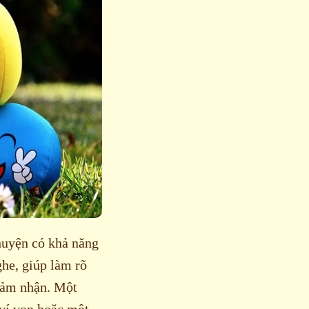
huyện có khả năng
ghe, giúp làm rõ
cảm nhận. Một
 ví von hoặc một