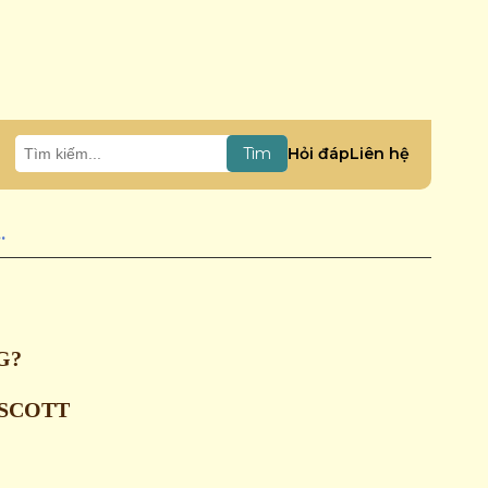
Hỏi đáp
Liên hệ
Tìm
 ĐƠN GIẢN ĐẾN ƯỚC MƠ - STEVEN K. SCOTT
G?
 SCOTT