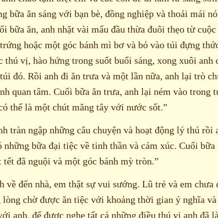
g bữa ăn sáng với bạn bè, đồng nghiệp và thoải mái nói
i bữa ăn, anh nhặt vài mẩu đầu thừa đuôi thẹo từ cuộc
trứng hoặc một góc bánh mì bơ và bỏ vào túi đựng thức
c thú vị, hào hứng trong suốt buổi sáng, xong xuôi an
túi đó. Rồi anh đi ăn trưa và một lần nữa, anh lại trò c
h quan tâm. Cuối bữa ăn trưa, anh lại ném vào trong t
có thể là một chút măng tây với nước sốt.”
nh tràn ngập những câu chuyện và hoạt động lý thú rồi a
ó những bữa đại tiệc về tinh thần và cảm xúc. Cuối bữa
t tết đã nguội và một góc bánh mỳ tròn.”
h về đến nhà, em thật sự vui sướng. Lũ trẻ và em chưa 
 lòng chờ được ăn tiệc với khoảng thời gian ý nghĩa v
ới anh, để được nghe tất cả những điều thú vị anh đã l