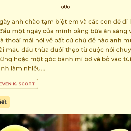
-----o0o-----
ngày anh chào tạm biệt em và các con để đi
đầu một ngày của mình bằng bữa ăn sáng v
à thoải mái nói về bất cứ chủ đề nào anh m
ài mẩu đầu thừa đuôi thẹo từ cuộc nói chuyệ
ng hoặc một góc bánh mì bơ và bỏ vào tú
anh làm nhiều...
EVEN K. SCOTT
iết