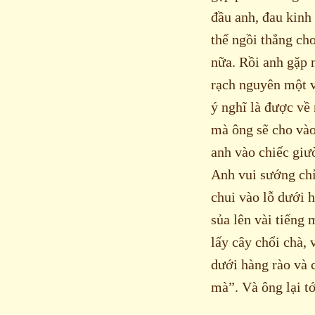
đầu anh, đau kinh
thể ngồi thẳng ch
nữa. Rồi anh gặp 
rạch nguyên một vế
ý nghĩ là được về
mà ông sẽ cho vào 
anh vào chiếc giư
Anh vui sướng ch
chui vào lỗ dưới 
sủa lên vài tiếng
lấy cây chổi chà,
dưới hàng rào và 
mà”. Và ông lại t