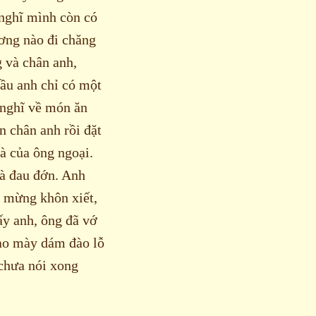
 nghĩ mình còn có
ơng nào đi chăng
 và chân anh,
đầu anh chỉ có một
 nghĩ về món ăn
n chân anh rồi đặt
à của ông ngoại.
à đau đớn. Anh
i mừng khôn xiết,
ấy anh, ông đã vớ
Sao mày dám đào lỗ
 chưa nói xong