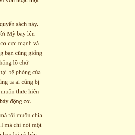
 quyển sách này.
ười Mỹ bay lên
g cơ cực mạnh và
ng bạn cũng giống
khổng lồ chứ
 tại bệ phóng của
ng ta ai cũng bị
n muốn thực hiện
 bảy động cơ.
 mà tôi muốn chia
CH mà chỉ nói một
 bạn lại và bảy