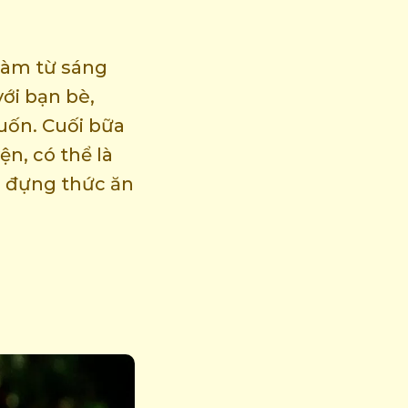
 làm từ sáng
ới bạn bè,
uốn. Cuối bữa
n, có thể là
i đựng thức ăn