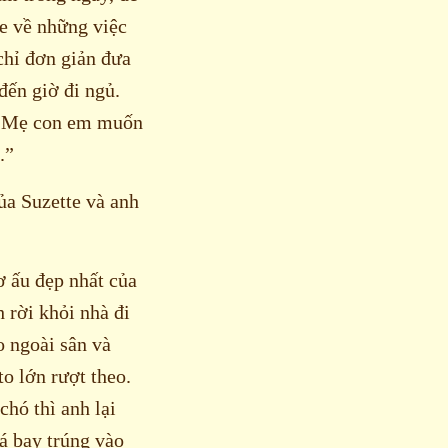
e về những việc
chỉ đơn giản đưa
đến giờ đi ngủ.
i. Mẹ con em muốn
.”
a Suzette và anh
ơ ấu đẹp nhất của
 rời khỏi nhà đi
o ngoài sân và
to lớn rượt theo.
chó thì anh lại
á bay trúng vào