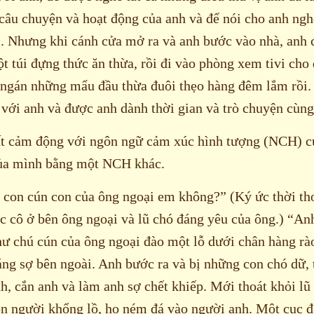
âu chuyện và hoạt động của anh và để nói cho anh ngh
 Nhưng khi cánh cửa mở ra và anh bước vào nhà, anh 
 túi đựng thức ăn thừa, rồi đi vào phòng xem tivi cho 
 ngán những mẩu đầu thừa đuôi thẹo hàng đêm lắm rồ
 với anh và được anh dành thời gian và trò chuyện cùng
ất cảm động với ngôn ngữ cảm xúc hình tượng (NCH) củ
của mình bằng một NCH khác.
 con cún con của ông ngoại em không?” (Ký ức thời th
c cô ở bên ông ngoại và lũ chó đáng yêu của ông.) “Anh
ư chú cún của ông ngoại đào một lỗ dưới chân hàng rà
áng sợ bên ngoài. Anh bước ra và bị những con chó dữ, 
, cắn anh và làm anh sợ chết khiếp. Mới thoát khỏi lũ 
n người khổng lồ, họ ném đá vào người anh. Một cục đ