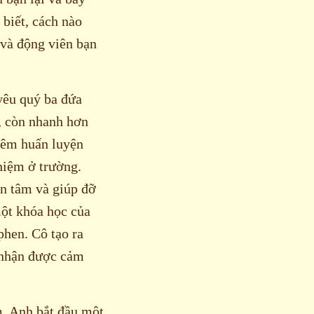
 biết, cách nào
 và động viên bạn
yêu quý ba đứa
, còn nhanh hơn
kiêm huấn luyện
hiệm ở trường.
an tâm và giúp đỡ
một khóa học của
hen. Cô tạo ra
 nhận được cảm
m. Anh bắt đầu một