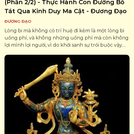
(phần 2/2) - Thực Hành Con Đường Bồ
Tát Qua Kinh Duy Ma Cật - Đương Đạo
ĐƯƠNG ĐẠO
Lòng bi mà không có trí huệ đi kèm là một lòng bi
uổng phí, và không những uổng phí mà còn không
lợi mình lợi người, vì do khởi sanh sự trói buộc vậy.
Một lòng bi không khởi tướng để tự trói buộc mình
sẽ đưa hành giả thâm nhập...