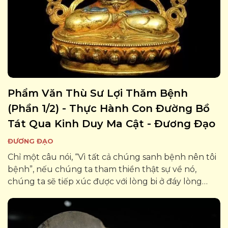
Phẩm Văn Thù Sư Lợi Thăm Bệnh
(phần 1/2) - Thực Hành Con Đường Bồ
Tát Qua Kinh Duy Ma Cật - Đương Đạo
ĐƯƠNG ĐẠO
Chỉ một câu nói, “Vì tất cả chúng sanh bệnh nên tôi
bệnh”, nếu chúng ta tham thiền thật sự về nó,
chúng ta sẽ tiếp xúc được với lòng bi ở đáy lòng
mình. Đó là một lòng bi thẩm thấu tất cả thế gian,
tất cả sanh tử, vô tận...