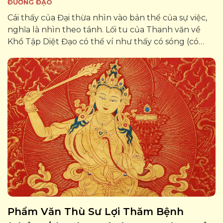
ĐƯƠNG ĐẠO
Cái thấy của Đại thừa nhìn vào bản thể của sự việc,
nghĩa là nhìn theo tánh. Lối tu của Thanh văn về
Khổ Tập Diệt Đạo có thể ví như thấy có sóng (có
khổ do những tư tưởng khởi lên tạo ra một bản ngã
giả tạo) và dùng những...
Phẩm Văn Thù Sư Lợi Thăm Bệnh