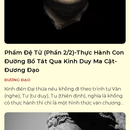
Phẩm Đệ Tử (phần 2/2)-Thực Hành Con
Đường Bồ Tát Qua Kinh Duy Ma Cật-
Đương Đạo
ĐƯƠNG ĐẠO
Kinh điển Đại thừa nếu không đi theo trình tự Văn
(nghe), Tư (tư duy), Tu (thiền định), nghĩa là không
có thực hành thì chỉ là một hình thức văn chương
trác tuyệt, thỏa mãn thêm cho cơ cấu vọng tưởng
của tâm thức, làm tăng thêm các...