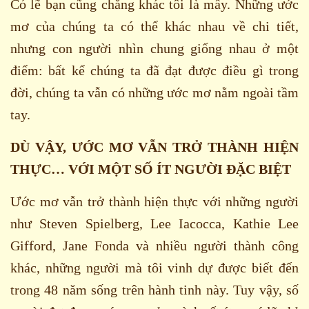
Có lẽ bạn cũng chẳng khác tôi là mấy. Những ước
mơ của chúng ta có thể khác nhau về chi tiết,
nhưng con người nhìn chung giống nhau ở một
điểm: bất kể chúng ta đã đạt được điều gì trong
đời, chúng ta vẫn có những ước mơ nằm ngoài tầm
tay.
DÙ VẬY, ƯỚC MƠ VẪN TRỞ THÀNH HIỆN
THỰC… VỚI MỘT SỐ ÍT NGƯỜI ĐẶC BIỆT
Ước mơ vẫn trở thành hiện thực với những người
như Steven Spielberg, Lee Iacocca, Kathie Lee
Gifford, Jane Fonda và nhiều người thành công
khác, những người mà tôi vinh dự được biết đến
trong 48 năm sống trên hành tinh này. Tuy vậy, số