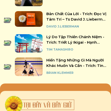
Bản Chất Của Lời - Trích: Đọc Vị
Tâm Trí – Ts David J. Lieberman
- Người Dịch: Quế Chi - Nxb Dân
DAVID J.LIEBERMAN
Trí
Lý Do Tập Thiền Chánh Niệm -
Trích: Triết Lý Ikigai - Hạnh
Phúc Và Mục Đích Sống Của
TIM TAMASHIRO
Người Nhật - Tim Tamashiro -
Người Dịch: Tiểu Long - Nxb
Hiến Tặng Những Gì Mà Người
Hồng Đức, 2020
Khác Muốn Và Cần - Trích: Tinh
Thần Samurai Trong Thế Giới
BRIAN KLEMMER
Phẳng - Brian Klemmer - Biên
Dịch: Nguyễn Trung An - Vương
Bảo Long - Nxb Tổng Hợp Tp
Hcm