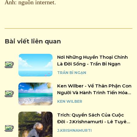
Ảnh: nguồn internet.
Bài viết liên quan
Nơi Những Huyền Thoại Chính
Là Đời Sống - Trần Bỉ Ngạn
TRẦN BỈ NGẠN
Ken Wilber - Về Thân Phận Con
Người Và Hành Trình Tiến Hóa
Của Thức (những Trích Đoạn) -
KEN WILBER
Trích Từ: The Simple Feeling Of
Being, Tác Giả: Ken Wilber, Từ
Trích: Quyển Sách Của Cuộc
Hoá Hoàng Lan Dịch Việt,
Đời - J.krishnamurti - Lê Tuyên
@2026.
Dịch, Nxb Hồng Đức
J.KRISHNAMURTI