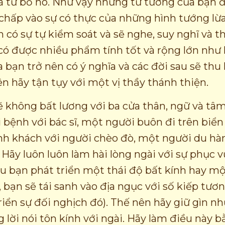
à từ bỏ nó. Như vậy những tư tưởng của bạn đ
chấp vào sự có thực của những hình tướng lừa 
 có sự tự kiểm soát và sẽ nghe, suy nghĩ và t
 có được nhiều phẩm tính tốt và rộng lớn như 
ủa bạn trở nên có ý nghĩa và các đời sau sẽ th
ên hãy tận tụy với một vị thầy thánh thiện.
 không bất lương với ba cửa thân, ngữ và tâm
bệnh với bác sĩ, một người buôn đi trên biển
ành khách với người chèo đò, một người du hàn
 Hãy luôn luôn làm hài lòng ngài với sự phục v
u bạn phát triển một thái độ bất kính hay m
, bạn sẽ tái sanh vào địa ngục với số kiếp tư
riển sự đối nghịch đó). Thế nên hãy giữ gìn nh
 lời nói tôn kính với ngài. Hãy làm điều này 