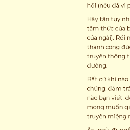
hối (nếu đã vi
Hãy tận tụy như
tâm thức của b
của ngài). Rồi
thành công đức
truyền thống 
đường.
Bất cứ khi nào
chúng, đảm trá
nào bạn viết, đ
mong muốn giải
truyền miệng n