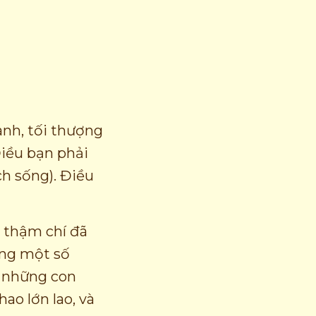
ành, tối thượng
Điều bạn phải
h sống). Điều
à thậm chí đã
hưng một số
i những con
ao lớn lao, và