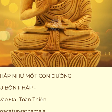
PHÁP NHƯ MỘT CON ĐƯỜNG
U BỐN PHÁP -
ào Đại Toàn Thiện.
rmacatur-ratnamala