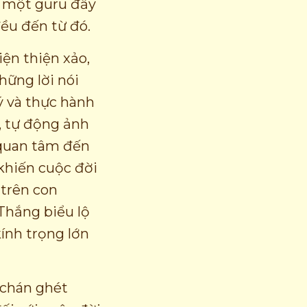
o một guru đầy
ều đến từ đó.
iện thiện xảo,
hững lời nói
ý và thực hành
, tự động ảnh
 quan tâm đến
 khiến cuộc đời
 trên con
 Thắng biểu lộ
kính trọng lớn
n chán ghét