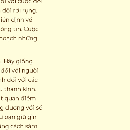
ối với cuộc đời
dối rơi rụng.
hiền định về
lòng tin. Cuộc
u hoạch những
. Hãy giống
 đối với người
h đối với các
ụ thành kính.
ột quan điểm
ơng đương với số
ư bạn giữ gìn
bằng cách sám