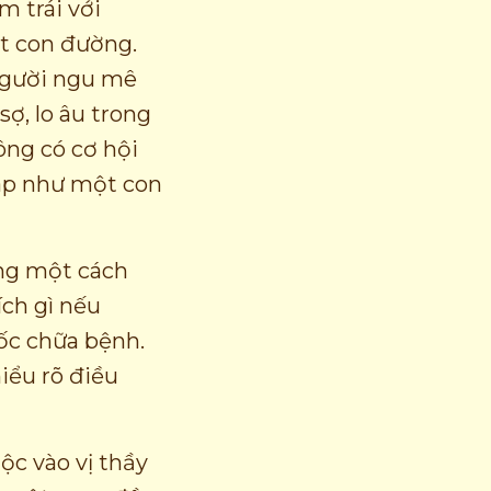
m trái với
t con đường.
 Người ngu mê
sợ, lo âu trong
ông có cơ hội
háp như một con
ng một cách
ích gì nếu
ốc chữa bệnh.
hiểu rõ điều
c vào vị thầy