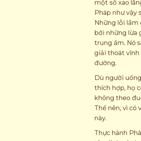
một số xao lãn
Pháp như vậy 
Những lỗi lầm 
bởi những lừa g
trung ấm. Nó s
giải thoát vĩn
đường.
Dù người uống
thích hợp, họ 
không theo đu
Thế nên, vì có 
này.
Thực hành Phá