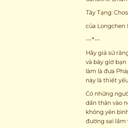
Tây Tạng: Chos
của Longchen
---*---
Hãy giả sử rằng
và bây giờ bạn
làm là đưa Phá
này là thiết yế
Có những người
dấn thân vào ng
không yên bình
đường sai lầm 