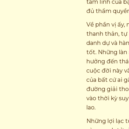
tâm linh của b
đủ thẩm quyền 
Về phần vị ấy, 
thanh thản, tự
danh dự và hàn
tốt. Những làn
hưởng đến thá
cuộc đời này v
của bất cứ ai g
đường giải tho
vào thời kỳ suy
lao.
Những lợi lạc t