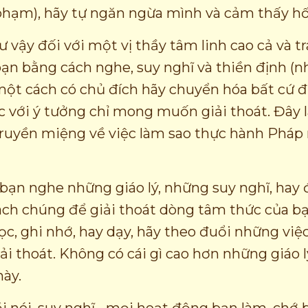
 phạm), hãy tự ngăn ngừa mình và cảm thấy hối 
 vậy đối với một vị thầy tâm linh cao cả và t
ạn bằng cách nghe, suy nghĩ và thiền định (n
 một cách có chủ đích hãy chuyển hóa bất cứ đ
 với ý tưởng chỉ mong muốn giải thoát. Đây l
truyền miệng về việc làm sao thực hành Pháp
 bạn nghe những giáo lý, những suy nghĩ, hay
ch chúng để giải thoát dòng tâm thức của bạ
ọc, ghi nhớ, hay dạy, hãy theo đuổi những việc
 thoát. Không có cái gì cao hơn những giáo l
ày.