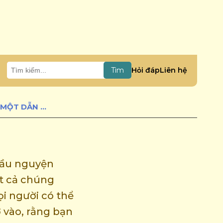
Hỏi đáp
Liên hệ
Tìm
THỰC HÀNH PHÁP NHƯ MỘT CON ĐƯỜNG - VÒNG HOA BÁU BỐN PHÁP - MỘT DẪN NHẬP VÀO ĐẠI TOÀN THIỆN. SANSKRIT: DHARMACATUR-RATNAMALA
cầu nguyện
ất cả chúng
ọi người có thể
 vào, rằng bạn