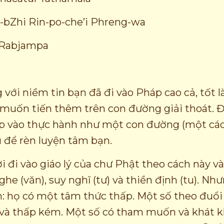
-bZhi Rin-po-che’i Phreng-wa
 Rabjampa
 với niềm tin bạn đã đi vào Pháp cao cả, tốt l
 muốn tiến thêm trên con đường giải thoát. 
p vào thực hành như một con đường (một các
u để rèn luyện tâm bạn.
 đi vào giáo lý của chư Phật theo cách này v
he (văn), suy nghĩ (tư) và thiền định (tu). N
: họ có một tâm thức thấp. Một số theo đuổ
và thấp kém. Một số có tham muốn và khát kh