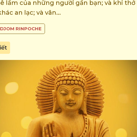
ê lầm của những người gần bạn; và khi thở 
ác an lạc; và vân...
DJOM RINPOCHE
iết