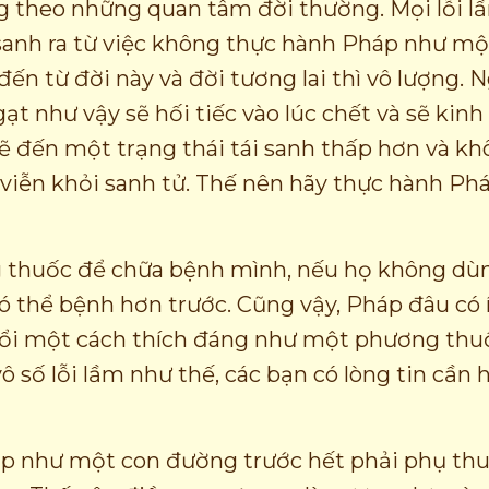
g theo những quan tâm đời thường. Mọi lỗi lầ
sanh ra từ việc không thực hành Pháp như mộ
đến từ đời này và đời tương lai thì vô lượng.
ạt như vậy sẽ hối tiếc vào lúc chết và sẽ kinh 
ẽ đến một trạng thái tái sanh thấp hơn và kh
h viễn khỏi sanh tử. Thế nên hãy thực hành P
 thuốc để chữa bệnh mình, nếu họ không dù
có thể bệnh hơn trước. Cũng vậy, Pháp đâu có 
ổi một cách thích đáng như một phương thu
vô số lỗi lầm như thế, các bạn có lòng tin cần 
p như một con đường trước hết phải phụ thuộ