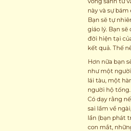
vòng sanh tử v
này và sự bám 
Bạn sẽ tự nhiên
giáo lý. Bạn sẽ
đời hiện tại c
kết quả. Thế n
Hơn nữa bạn sẽ
như một người 
lái tàu, một h
người hộ tống.
Có dạy rằng nế
sai lầm về ngài
lần (bạn phát t
con mắt, những