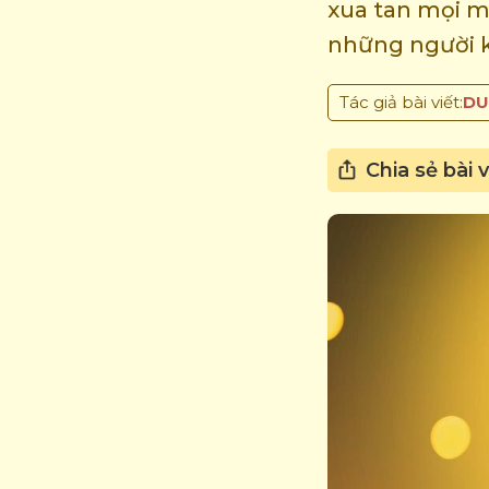
xua tan mọi m
những người kh
Tác giả bài viết:
DU
Chia sẻ bài v