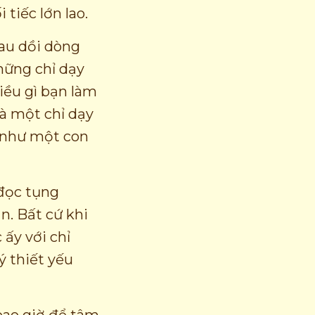
tiếc lớn lao.
rau dồi dòng
hững chỉ dạy
iều gì bạn làm
à một chỉ dạy
 như một con
 đọc tụng
n. Bất cứ khi
 ấy với chỉ
ý thiết yếu