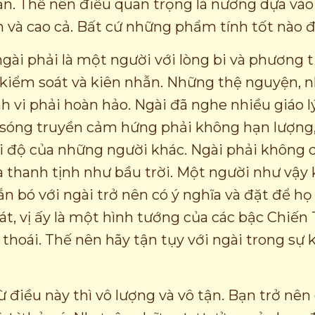
ạn. Thế nên điều quan trọng là nương dựa và
và cao cả. Bất cứ những phẩm tính tốt nào đ
ngài phải là một người với lòng bi và phương t
 kiểm soát và kiên nhẫn. Những thệ nguyện, n
h vi phải hoàn hảo. Ngài đã nghe nhiều giáo l
 sóng truyền cảm hứng phải không hạn lượng
i độ của những người khác. Ngài phải không
à thanh tịnh như bầu trời. Một người như vậy
ắn bó với ngài trở nên có ý nghĩa và đặt để họ
át, vị ấy là một hình tướng của các bậc Chiến
 thoái. Thế nên hãy tận tụy với ngài trong sự 
ừ điều này thì vô lượng và vô tận. Bạn trở nê